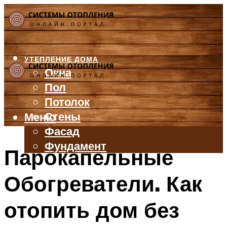
УТЕПЛЕНИЕ ДОМА
Окна
Пол
Потолок
Стены
Меню
Фасад
Фундамент
Парокапельные
БАЛКОН И ЛОДЖИЯ
Обогреватели. Как
КРЫША
ВЕНТИЛЯЦИЯ
отопить дом без
ТРУБЫ