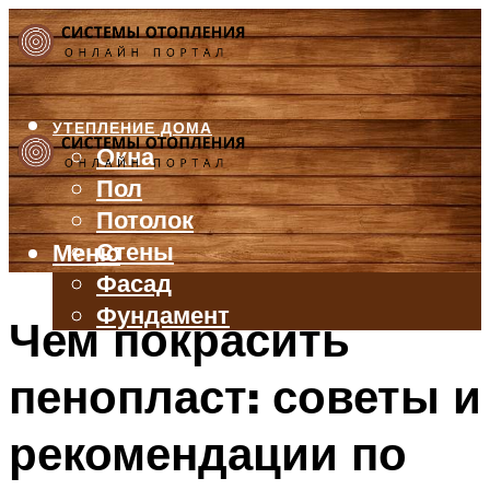
УТЕПЛЕНИЕ ДОМА
Окна
Пол
Потолок
Стены
Меню
Фасад
Фундамент
Чем покрасить
БАЛКОН И ЛОДЖИЯ
пенопласт: советы и
КРЫША
ВЕНТИЛЯЦИЯ
рекомендации по
ТРУБЫ