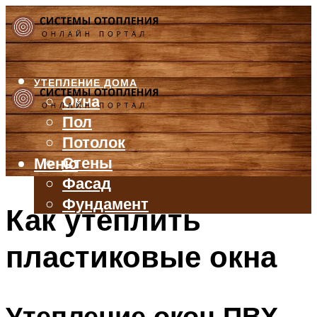
УТЕПЛЕНИЕ ДОМА
Окна
Пол
Потолок
Стены
Меню
Фасад
Фундамент
Как утеплить
БАЛКОН И ЛОДЖИЯ
пластиковые окна
КРЫША
ВЕНТИЛЯЦИЯ
ТРУБЫ
Утепление окон ПВХ