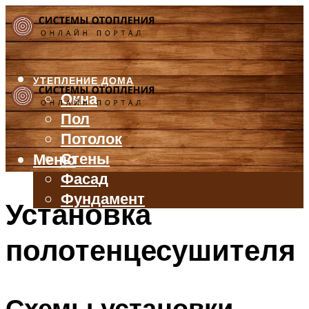
УТЕПЛЕНИЕ ДОМА
Окна
Пол
Потолок
Стены
Меню
Фасад
Фундамент
Установка
БАЛКОН И ЛОДЖИЯ
полотенцесушителя
КРЫША
ВЕНТИЛЯЦИЯ
ТРУБЫ
Схемы установки