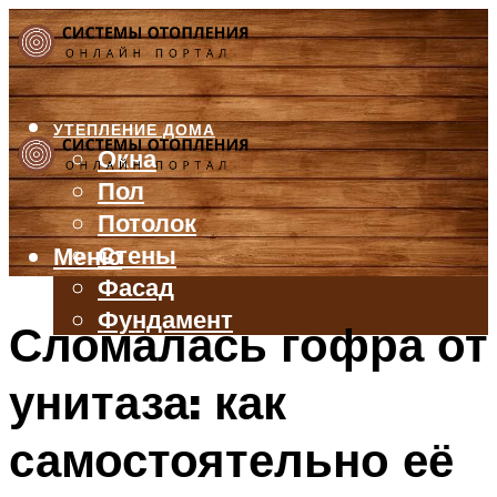
УТЕПЛЕНИЕ ДОМА
Окна
Пол
Потолок
Стены
Меню
Фасад
Фундамент
Сломалась гофра от
БАЛКОН И ЛОДЖИЯ
унитаза: как
КРЫША
ВЕНТИЛЯЦИЯ
самостоятельно её
ТРУБЫ