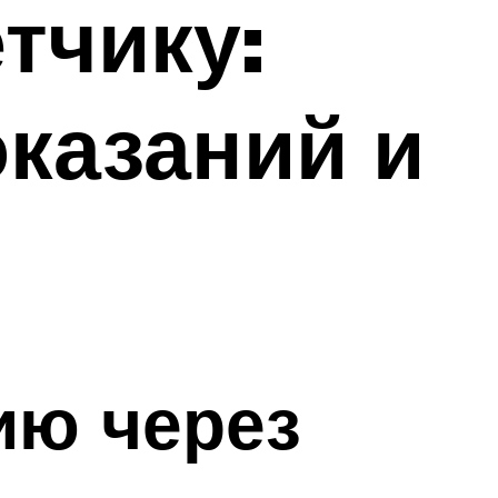
тчику:
оказаний и
ию через