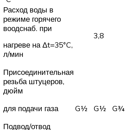
Расход воды в
режиме горячего
воодснаб. при
3,8
нагреве на Δt=35°C,
л/мин
Присоединительная
резьба штуцеров,
дюйм
G½
G½
G¾
для подачи газа
Подвод/отвод