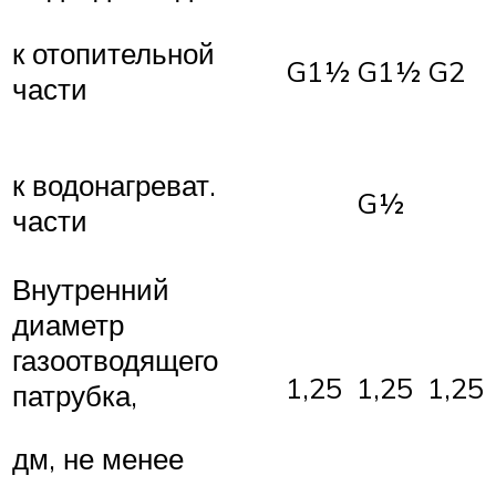
к отопительной
G1½
G1½
G2
части
к водонагреват.
G½
части
Внутренний
диаметр
газоотводящего
1,25
1,25
1,25
патрубка,
дм, не менее