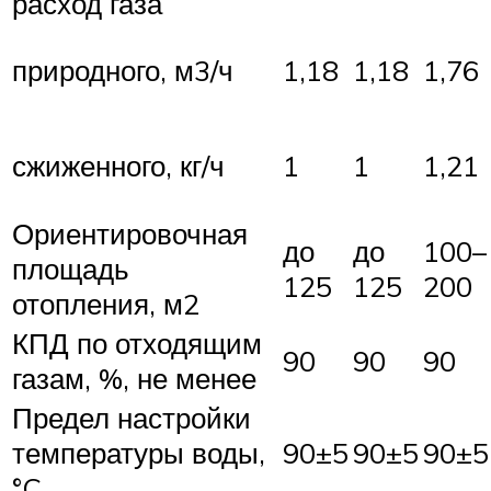
расход газа
1,18
1,18
1,76
природного, м3/ч
1
1
1,21
сжиженного, кг/ч
Ориентировочная
до
до
100–
площадь
125
125
200
отопления, м2
КПД по отходящим
90
90
90
газам, %, не менее
Предел настройки
температуры воды,
90±5
90±5
90±5
°C