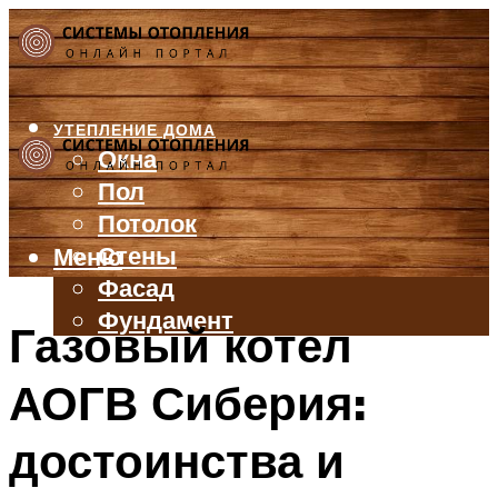
УТЕПЛЕНИЕ ДОМА
Окна
Пол
Потолок
Стены
Меню
Фасад
Фундамент
Газовый котел
БАЛКОН И ЛОДЖИЯ
АОГВ Сиберия:
КРЫША
ВЕНТИЛЯЦИЯ
достоинства и
ТРУБЫ