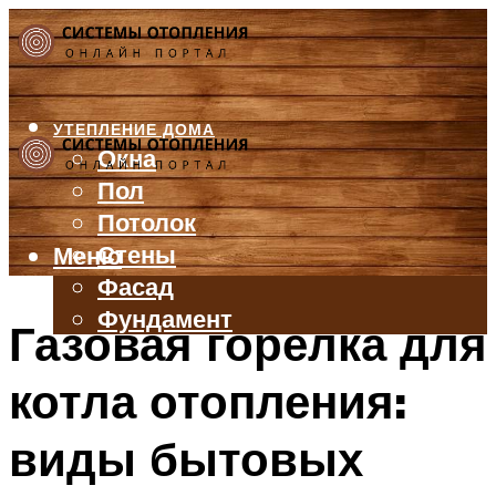
УТЕПЛЕНИЕ ДОМА
Окна
Пол
Потолок
Стены
Меню
Фасад
Фундамент
Газовая горелка для
БАЛКОН И ЛОДЖИЯ
котла отопления:
КРЫША
ВЕНТИЛЯЦИЯ
виды бытовых
ТРУБЫ