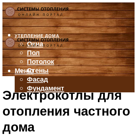
УТЕПЛЕНИЕ ДОМА
Окна
Пол
Потолок
Стены
Меню
Фасад
Фундамент
Электрокотлы для
БАЛКОН И ЛОДЖИЯ
отопления частного
КРЫША
ВЕНТИЛЯЦИЯ
дома
ТРУБЫ