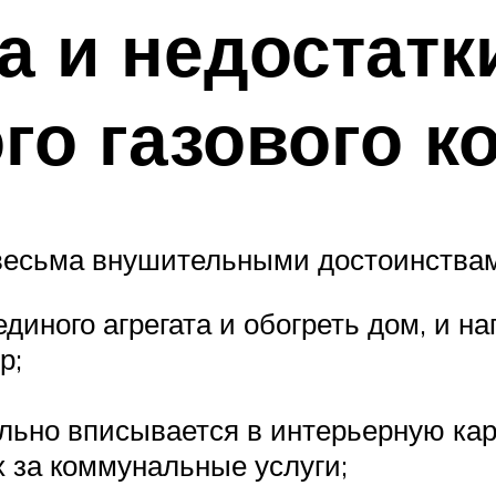
 и недостатк
го газового к
 весьма внушительными достоинства
иного агрегата и обогреть дом, и на
р;
ьно вписывается в интерьерную карт
х за коммунальные услуги;