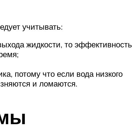
ледует учитывать:
 выхода жидкости, то эффективность
ремя;
а, потому что если вода низкого
язняются и ломаются.
емы