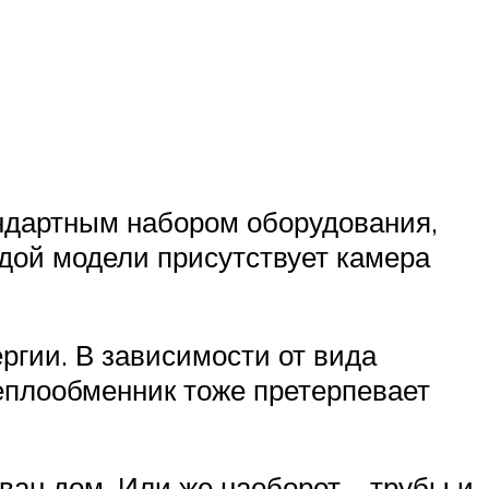
ндартным набором оборудования,
дой модели присутствует камера
ргии. В зависимости от вида
еплообменник тоже претерпевает
ван дом. Или же наоборот – трубы и