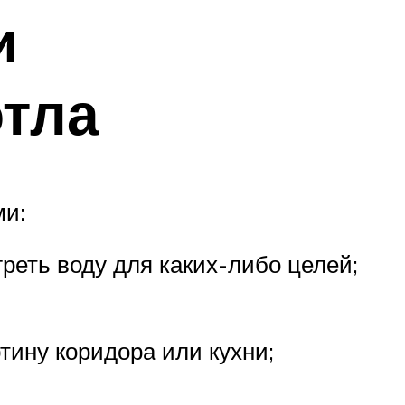
и
отла
ми:
греть воду для каких-либо целей;
ину коридора или кухни;