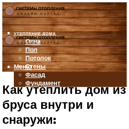
УТЕПЛЕНИЕ ДОМА
Окна
Пол
Потолок
Стены
Меню
Фасад
Фундамент
Как утеплить дом из
БАЛКОН И ЛОДЖИЯ
бруса внутри и
КРЫША
ВЕНТИЛЯЦИЯ
снаружи:
ТРУБЫ