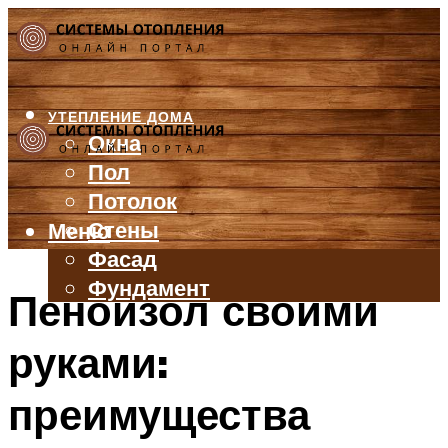
УТЕПЛЕНИЕ ДОМА
Окна
Пол
Потолок
Стены
Меню
Фасад
Фундамент
Пеноизол своими
БАЛКОН И ЛОДЖИЯ
руками:
КРЫША
ВЕНТИЛЯЦИЯ
преимущества
ТРУБЫ