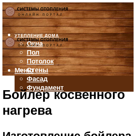
УТЕПЛЕНИЕ ДОМА
Окна
Пол
Потолок
Стены
Меню
Фасад
Фундамент
Бойлер косвенного
БАЛКОН И ЛОДЖИЯ
нагрева
КРЫША
ВЕНТИЛЯЦИЯ
ТРУБЫ
Изготовление бойлера