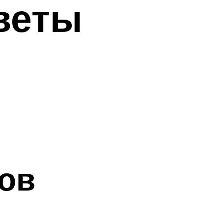
веты
ов