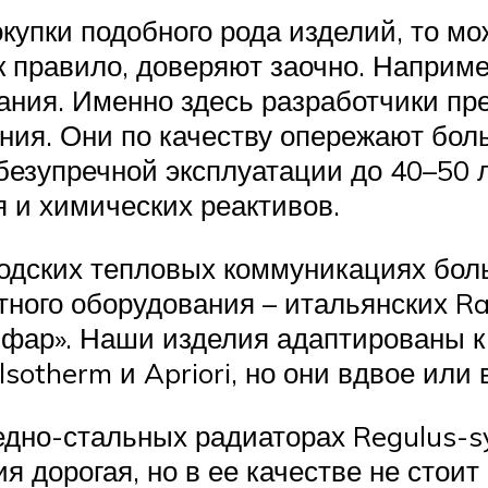
купки подобного рода изделий, то мо
 правило, доверяют заочно. Например
вания. Именно здесь разработчики п
ния. Они по качеству опережают бол
безупречной эксплуатации до 40–50 
 и химических реактивов.
ородских тепловых коммуникациях бо
ного оборудования – итальянских Rad
ифар». Наши изделия адаптированы к 
sotherm и Apriori, но они вдвое или
дно-стальных радиаторах Regulus-s
я дорогая, но в ее качестве не стоит