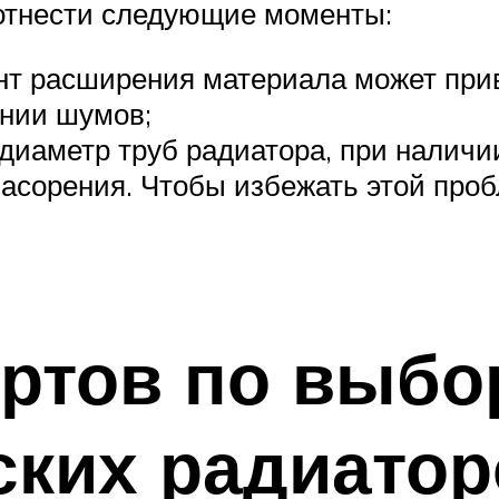
отнести следующие моменты:
т расширения материала может прив
ении шумов;
иаметр труб радиатора, при наличи
засорения. Чтобы избежать этой про
ртов по выбо
ских радиатор