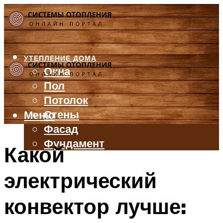
УТЕПЛЕНИЕ ДОМА
Окна
Пол
Потолок
Стены
Меню
Фасад
Фундамент
Какой
БАЛКОН И ЛОДЖИЯ
электрический
КРЫША
ВЕНТИЛЯЦИЯ
конвектор лучше:
ТРУБЫ