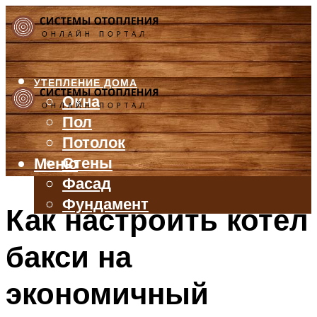
УТЕПЛЕНИЕ ДОМА
Окна
Пол
Потолок
Стены
Меню
Фасад
Фундамент
Как настроить котел
БАЛКОН И ЛОДЖИЯ
бакси на
КРЫША
ВЕНТИЛЯЦИЯ
экономичный
ТРУБЫ