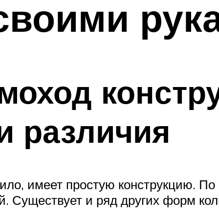
своими рук
моход констр
и различия
вило, имеет простую конструкцию. По
й. Существует и ряд других форм кол