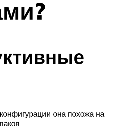
ами?
уктивные
 конфигурации она похожа на
паков