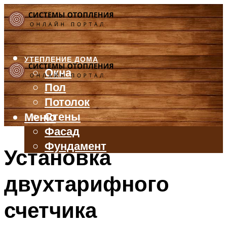
УТЕПЛЕНИЕ ДОМА
Окна
Пол
Потолок
Стены
Меню
Фасад
Фундамент
Установка
БАЛКОН И ЛОДЖИЯ
двухтарифного
КРЫША
ВЕНТИЛЯЦИЯ
счетчика
ТРУБЫ