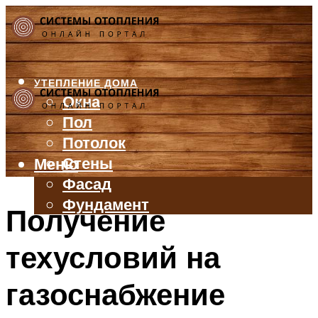
УТЕПЛЕНИЕ ДОМА
Окна
Пол
Потолок
Стены
Меню
Фасад
Фундамент
Получение
БАЛКОН И ЛОДЖИЯ
техусловий на
КРЫША
ВЕНТИЛЯЦИЯ
газоснабжение
ТРУБЫ