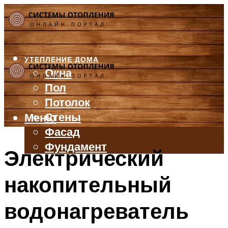
УТЕПЛЕНИЕ ДОМА
Окна
Пол
Потолок
Стены
Меню
Фасад
Фундамент
Электрический
БАЛКОН И ЛОДЖИЯ
накопительный
КРЫША
ВЕНТИЛЯЦИЯ
водонагреватель
ТРУБЫ