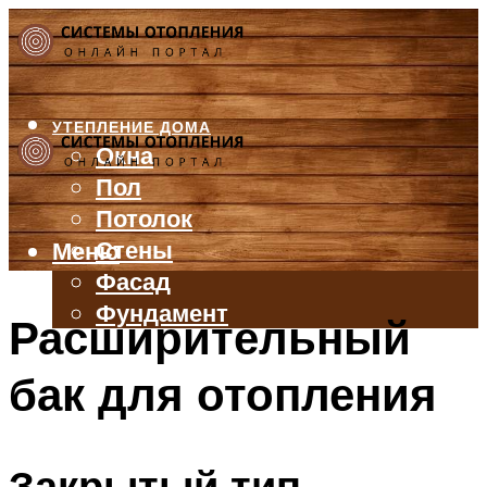
УТЕПЛЕНИЕ ДОМА
Окна
Пол
Потолок
Стены
Меню
Фасад
Фундамент
Расширительный
БАЛКОН И ЛОДЖИЯ
бак для отопления
КРЫША
ВЕНТИЛЯЦИЯ
ТРУБЫ
Закрытый тип