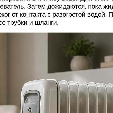
еватель. Затем дожидаются, пока жид
ог от контакта с разогретой водой. П
се трубки и шланги.