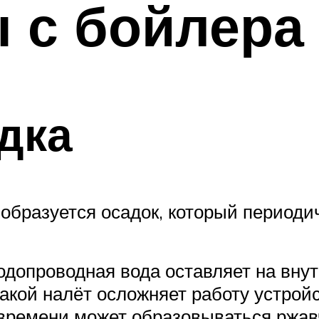
 с бойлера
дка
 образуется осадок, который периоди
одопроводная вода оставляет на внут
акой налёт осложняет работу устройс
м времени может образовываться ржа