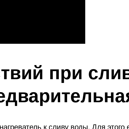
твий при сли
едварительна
агреватель к сливу воды. Для этого 