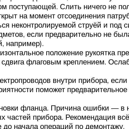
м поступающей. Слить ничего не пол
ткрыт на момент отсоединения патруб
ься неконтролируемой струёй и под с
дметов, если предварительно не был
, например).
ризонтальное положение рукоятка пр
сдвига флаговым креплением. Ослаби
ктропроводов внутри прибора, если 
еприятности поможет предварительно
ановки фланца. Причина ошибки — в
х частей прибора. Рекомендация вс
 до начала операций по демонтажу.