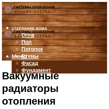
УТЕПЛЕНИЕ ДОМА
Окна
Пол
Потолок
Стены
Меню
Фасад
Фундамент
Вакуумные
БАЛКОН И ЛОДЖИЯ
радиаторы
КРЫША
ВЕНТИЛЯЦИЯ
отопления
ТРУБЫ