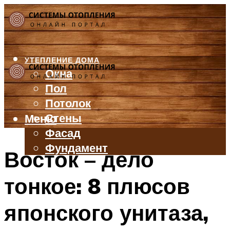
УТЕПЛЕНИЕ ДОМА
Окна
Пол
Потолок
Стены
Меню
Фасад
Фундамент
Восток – дело
БАЛКОН И ЛОДЖИЯ
тонкое: 8 плюсов
КРЫША
ВЕНТИЛЯЦИЯ
японского унитаза,
ТРУБЫ