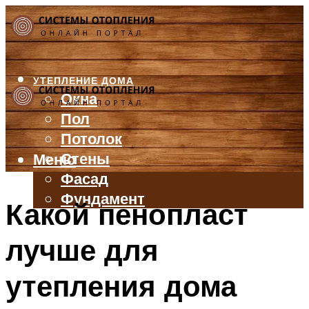
УТЕПЛЕНИЕ ДОМА
Окна
Пол
Потолок
Стены
Меню
Фасад
Фундамент
Какой пенопласт
БАЛКОН И ЛОДЖИЯ
лучше для
КРЫША
ВЕНТИЛЯЦИЯ
утепления дома
ТРУБЫ