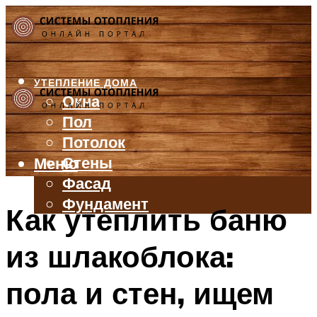
УТЕПЛЕНИЕ ДОМА
Окна
Пол
Потолок
Стены
Меню
Фасад
Фундамент
Как утеплить баню
БАЛКОН И ЛОДЖИЯ
из шлакоблока:
КРЫША
ВЕНТИЛЯЦИЯ
пола и стен, ищем
ТРУБЫ