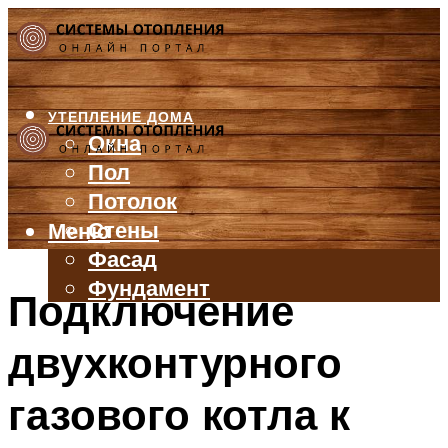
УТЕПЛЕНИЕ ДОМА
Окна
Пол
Потолок
Стены
Меню
Фасад
Фундамент
Подключение
БАЛКОН И ЛОДЖИЯ
двухконтурного
КРЫША
ВЕНТИЛЯЦИЯ
газового котла к
ТРУБЫ