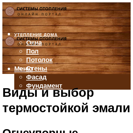
УТЕПЛЕНИЕ ДОМА
Окна
Пол
Потолок
Стены
Меню
Фасад
Фундамент
Виды и выбор
БАЛКОН И ЛОДЖИЯ
термостойкой эмали
КРЫША
ВЕНТИЛЯЦИЯ
ТРУБЫ
Огнеупорные