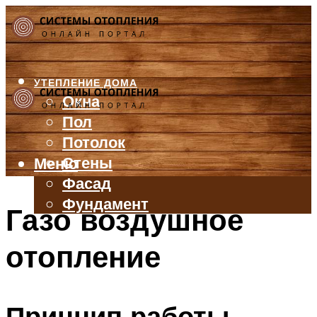
УТЕПЛЕНИЕ ДОМА
Окна
Пол
Потолок
Стены
Меню
Фасад
Фундамент
Газо воздушное
БАЛКОН И ЛОДЖИЯ
отопление
КРЫША
ВЕНТИЛЯЦИЯ
ТРУБЫ
Принцип работы