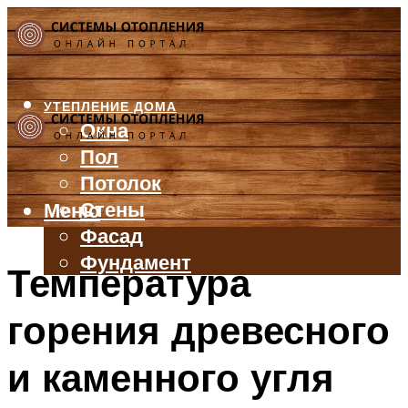
УТЕПЛЕНИЕ ДОМА
Окна
Пол
Потолок
Стены
Меню
Фасад
Фундамент
Температура
БАЛКОН И ЛОДЖИЯ
горения древесного
КРЫША
ВЕНТИЛЯЦИЯ
и каменного угля
ТРУБЫ