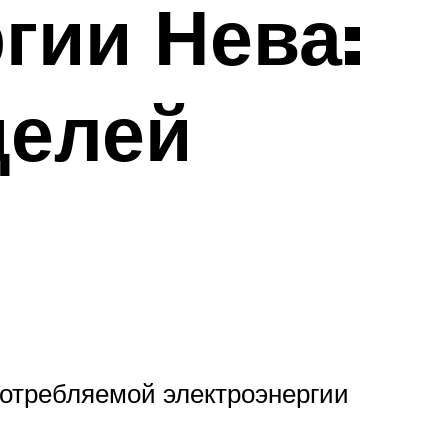
гии Нева:
делей
употребляемой электроэнергии