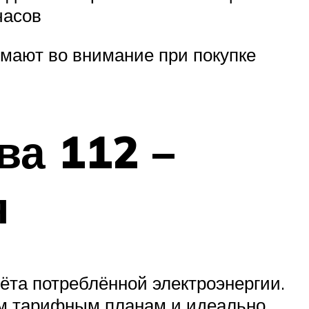
часов
мают во внимание при покупке
ва 112 –
я
ёта потреблённой электроэнергии.
ём тарифным планам и идеально