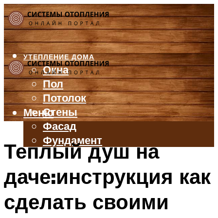
УТЕПЛЕНИЕ ДОМА
Окна
Пол
Потолок
Стены
Меню
Фасад
Фундамент
Теплый душ на
БАЛКОН И ЛОДЖИЯ
даче:инструкция как
КРЫША
ВЕНТИЛЯЦИЯ
сделать своими
ТРУБЫ