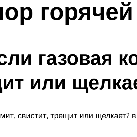
пор горячей
если газовая к
щит или щелка
умит, свистит, трещит или щелкает? 