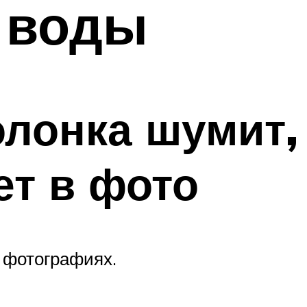
 воды
олонка шумит,
ет в фото
в фотографиях.