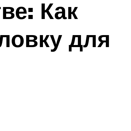
ве: Как
ловку для