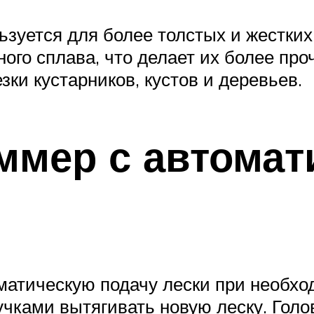
льзуется для более толстых и жестких
ого сплава, что делает их более пр
зки кустарников, кустов и деревьев.
иммер с автомат
матическую подачу лески при необход
чками вытягивать новую леску. Голо