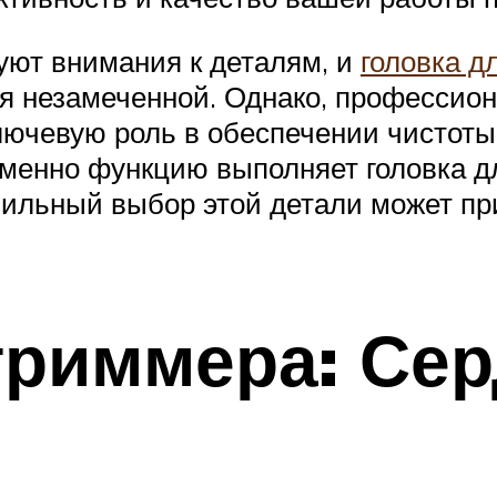
буют внимания к деталям, и
головка д
ься незамеченной. Однако, профессио
лючевую роль в обеспечении чистоты 
именно функцию выполняет головка дл
авильный выбор этой детали может п
триммера: Сер