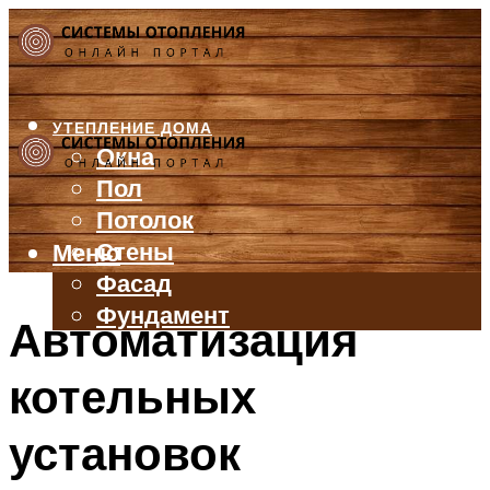
УТЕПЛЕНИЕ ДОМА
Окна
Пол
Потолок
Стены
Меню
Фасад
Фундамент
Автоматизация
БАЛКОН И ЛОДЖИЯ
котельных
КРЫША
ВЕНТИЛЯЦИЯ
установок
ТРУБЫ