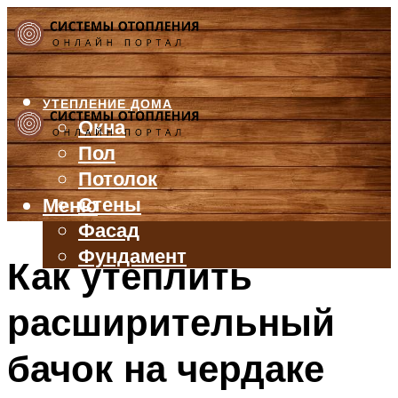
УТЕПЛЕНИЕ ДОМА
Окна
Пол
Потолок
Стены
Меню
Фасад
Фундамент
Как утеплить
БАЛКОН И ЛОДЖИЯ
расширительный
КРЫША
ВЕНТИЛЯЦИЯ
бачок на чердаке
ТРУБЫ