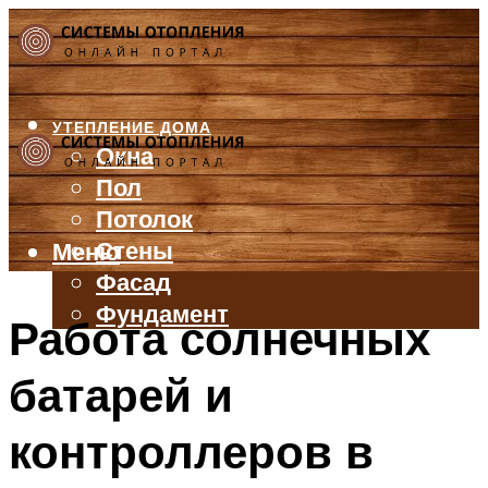
УТЕПЛЕНИЕ ДОМА
Окна
Пол
Потолок
Стены
Меню
Фасад
Фундамент
Работа солнечных
БАЛКОН И ЛОДЖИЯ
батарей и
КРЫША
ВЕНТИЛЯЦИЯ
контроллеров в
ТРУБЫ