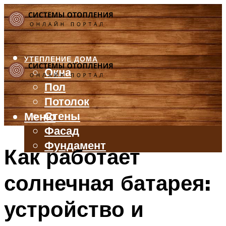
УТЕПЛЕНИЕ ДОМА
Окна
Пол
Потолок
Стены
Меню
Фасад
Фундамент
Как работает
БАЛКОН И ЛОДЖИЯ
солнечная батарея:
КРЫША
ВЕНТИЛЯЦИЯ
устройство и
ТРУБЫ