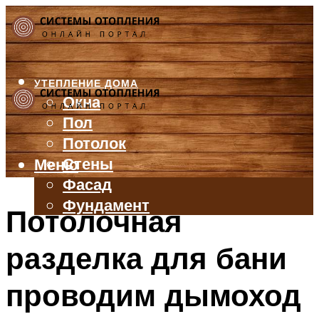
УТЕПЛЕНИЕ ДОМА
Окна
Пол
Потолок
Стены
Меню
Фасад
Фундамент
Потолочная
БАЛКОН И ЛОДЖИЯ
разделка для бани
КРЫША
ВЕНТИЛЯЦИЯ
проводим дымоход
ТРУБЫ