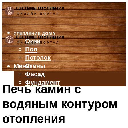
УТЕПЛЕНИЕ ДОМА
Окна
Пол
Потолок
Стены
Меню
Фасад
Фундамент
Печь камин с
БАЛКОН И ЛОДЖИЯ
водяным контуром
КРЫША
ВЕНТИЛЯЦИЯ
отопления
ТРУБЫ