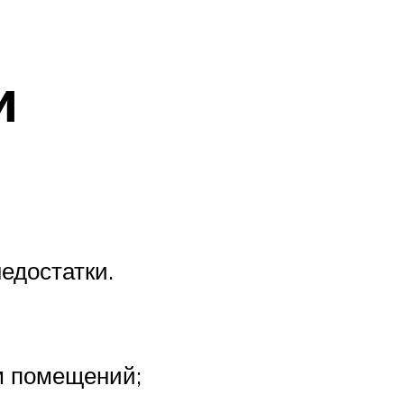
и
едостатки.
м помещений;