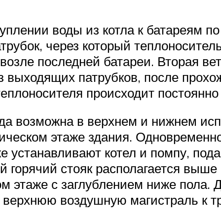
уплении воды из котла к батареям п
рубок, через который теплоноситель
возле последней батареи. Вторая ве
з выходящих патрубков, после прохо
теплоносителя происходит постоянно
да возможна в верхнем и нижнем исп
хническом этаже здания. Одновремен
кже устанавливают котел и помпу, по
й горячий стояк располагается выше
м этаже с заглублением ниже пола. 
 верхнюю воздушную магистраль к т