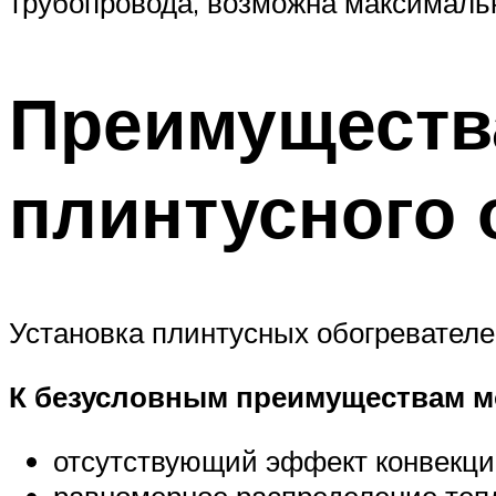
трубопровода, возможна максимальн
Преимущества
плинтусного 
Установка плинтусных обогревателей
К безусловным преимуществам м
отсутствующий эффект конвекц
равномерное распределение тепл