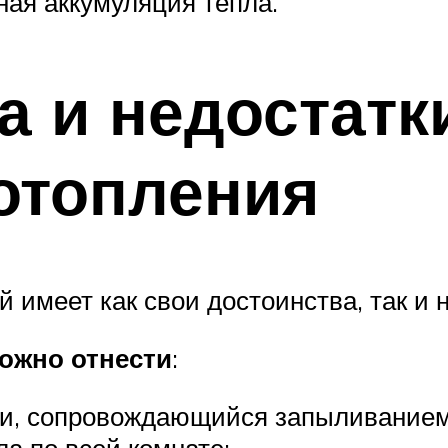
ая аккумуляция тепла.
 и недостатк
отопления
 имеет как свои достоинства, так и н
ожно отнести
:
ии, сопровождающийся запыливание
а по всей комнате;