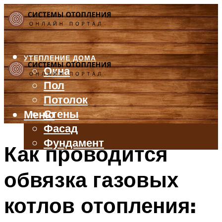
УТЕПЛЕНИЕ ДОМА
Окна
Пол
Потолок
Стены
Меню
Фасад
Фундамент
Как проводится
БАЛКОН И ЛОДЖИЯ
обвязка газовых
КРЫША
ВЕНТИЛЯЦИЯ
котлов отопления:
ТРУБЫ