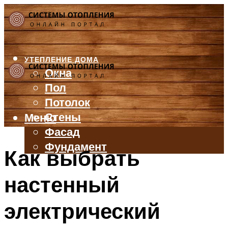
УТЕПЛЕНИЕ ДОМА
Окна
Пол
Потолок
Стены
Меню
Фасад
Фундамент
Как выбрать
БАЛКОН И ЛОДЖИЯ
настенный
КРЫША
ВЕНТИЛЯЦИЯ
электрический
ТРУБЫ