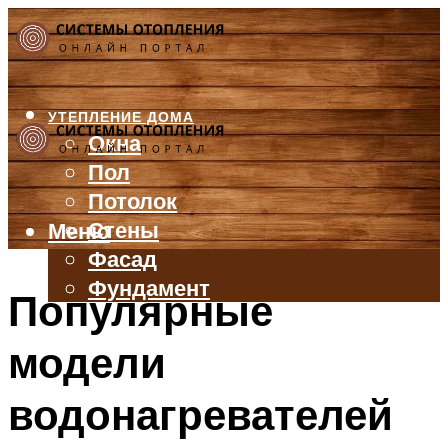
УТЕПЛЕНИЕ ДОМА
Окна
Пол
Потолок
Стены
Меню
Фасад
Фундамент
Популярные
БАЛКОН И ЛОДЖИЯ
модели
КРЫША
ВЕНТИЛЯЦИЯ
водонагревателей
ТРУБЫ