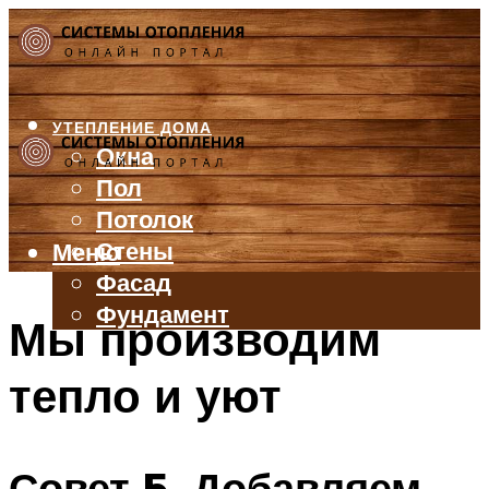
УТЕПЛЕНИЕ ДОМА
Окна
Пол
Потолок
Стены
Меню
Фасад
Фундамент
Мы производим
БАЛКОН И ЛОДЖИЯ
тепло и уют
КРЫША
ВЕНТИЛЯЦИЯ
ТРУБЫ
Совет 5. Добавляем