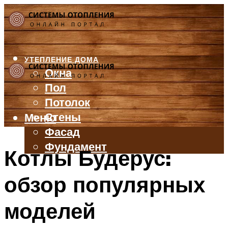
УТЕПЛЕНИЕ ДОМА
Окна
Пол
Потолок
Стены
Меню
Фасад
Фундамент
Котлы Будерус:
БАЛКОН И ЛОДЖИЯ
обзор популярных
КРЫША
ВЕНТИЛЯЦИЯ
моделей
ТРУБЫ