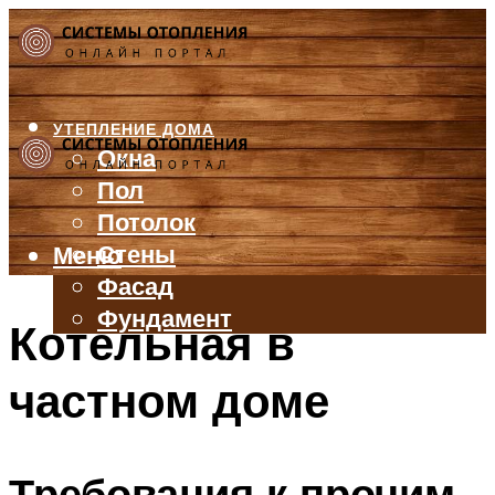
УТЕПЛЕНИЕ ДОМА
Окна
Пол
Потолок
Стены
Меню
Фасад
Фундамент
Котельная в
БАЛКОН И ЛОДЖИЯ
частном доме
КРЫША
ВЕНТИЛЯЦИЯ
ТРУБЫ
Требования к прочим