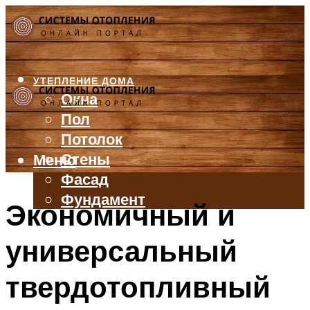
УТЕПЛЕНИЕ ДОМА
Окна
Пол
Потолок
Стены
Меню
Фасад
Фундамент
Экономичный и
БАЛКОН И ЛОДЖИЯ
универсальный
КРЫША
ВЕНТИЛЯЦИЯ
твердотопливный
ТРУБЫ