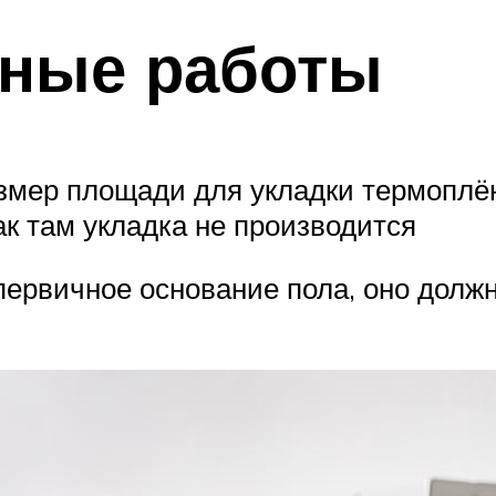
ьные работы
змер площади для укладки термоплён
ак там укладка не производится
ервичное основание пола, оно долж