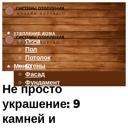
УТЕПЛЕНИЕ ДОМА
Окна
Пол
Потолок
Стены
Меню
Фасад
Фундамент
Не просто
БАЛКОН И ЛОДЖИЯ
украшение: 9
КРЫША
ВЕНТИЛЯЦИЯ
камней и
ТРУБЫ